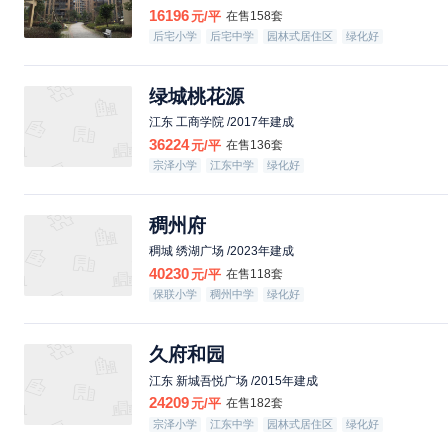
16196
元/平
在售158套
后宅小学
后宅中学
园林式居住区
绿化好
绿城桃花源
江东 工商学院 /2017年建成
36224
元/平
在售136套
宗泽小学
江东中学
绿化好
稠州府
稠城 绣湖广场 /2023年建成
40230
元/平
在售118套
保联小学
稠州中学
绿化好
久府和园
江东 新城吾悦广场 /2015年建成
24209
元/平
在售182套
宗泽小学
江东中学
园林式居住区
绿化好