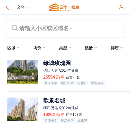
义乌
请输入小区或区域名~
区域
均价
类型
楼龄
排序
绿城玫瑰园
稠江 万达 /2014年建成
25554
元/平
在售98套
西江小学
稠江中学
绿化好
配套成熟
欧景名城
稠江 万达 /2012年建成
18282
元/平
在售168套
西江小学
稠江中学
绿化好