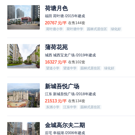
荷塘月色
福田 荷叶塘 /2015年建成
20767
元/平
在售144套
荷叶塘小学
荷叶塘中学
园林式居住区
绿化好
蒲荷花苑
城西 城西宝龙广场 /2019年建成
16327
元/平
在售102套
望道小学
望道中学
园林式居住区
绿化好
新城吾悦广场
江东 新城吾悦广场 /2018年建成
21513
元/平
在售134套
东洲小学
江东中学
园林式居住区
金城高尔夫二期
后宅 幸福湖 /2006年建成