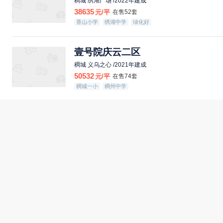
稠城 绣湖广场 /2022年建成
38635
元/平
在售52套
香山小学
绣湖中学
绿化好
壹号院庆云二区
稠城 义乌之心 /2021年建成
50532
元/平
在售74套
稠城一小
稠州中学
国际村
北苑 印悦城 /2006年建成
16734
元/平
在售74套
春华小学
北苑中学
绿化好
世贸中心
福田 世贸中心 /2015年建成
28800
元/平
在售72套
绿化好