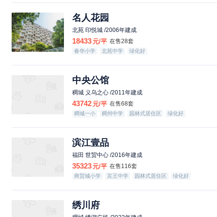
名人花园
北苑 印悦城 /2006年建成
18433
元/平
在售28套
春华小学
北苑中学
绿化好
中央公馆
稠城 义乌之心 /2011年建成
43742
元/平
在售68套
稠城一小
稠州中学
园林式居住区
绿化好
配套成熟
滨江壹品
福田 世贸中心 /2016年建成
35323
元/平
在售116套
商贸城小学
宾王中学
园林式居住区
绿化好
绣川府