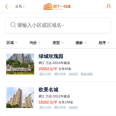
义乌
请输入小区或区域名~
区域
均价
类型
楼龄
排序
绿城玫瑰园
稠江 万达 /2014年建成
25554
元/平
在售98套
西江小学
稠江中学
绿化好
配套成熟
欧景名城
稠江 万达 /2012年建成
18282
元/平
在售168套
西江小学
稠江中学
绿化好