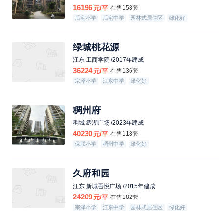
16196
元/平
在售158套
后宅小学
后宅中学
园林式居住区
绿化好
绿城桃花源
江东 工商学院 /2017年建成
36224
元/平
在售136套
宗泽小学
江东中学
绿化好
稠州府
稠城 绣湖广场 /2023年建成
40230
元/平
在售118套
保联小学
稠州中学
绿化好
久府和园
江东 新城吾悦广场 /2015年建成
24209
元/平
在售182套
宗泽小学
江东中学
园林式居住区
绿化好