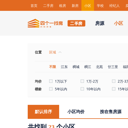
首页
二手房
租房
新房
小区
学校
经纪人
房源
小区
位置
区域
不限
江东
稠城
稠江
北苑
廿三里
福
均价
1万以下
1万-2万
2万-3
楼龄
5年以内
10年以内
15年
默认排序
小区均价
按在售房源
共找到
个小区
23