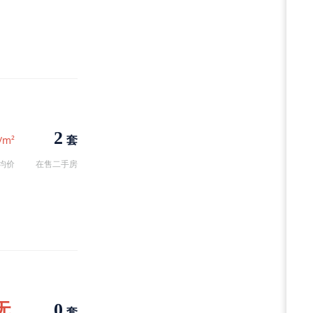
2
套
/m²
均价
在售二手房
无
0
套