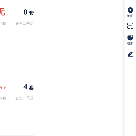
无
0
套
均价
在售二手房
4
套
/m²
均价
在售二手房