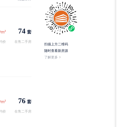
74
套
/m²
均价
在售二手房
扫描上方二维码
随时查看新房源
了解更多
76
套
/m²
均价
在售二手房