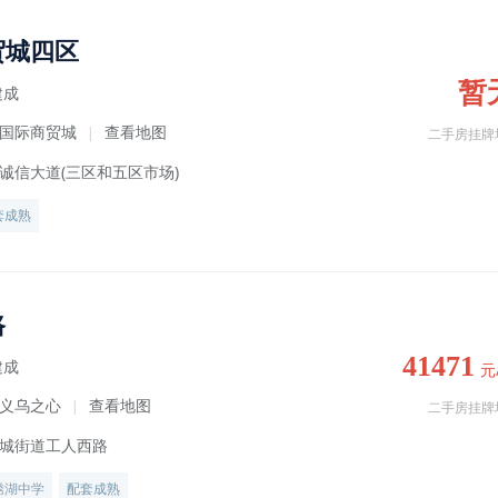
贸城四区
暂
建成
国际商贸城
查看地图
|
二手房挂牌
诚信大道(三区和五区市场)
套成熟
路
41471
建成
元
义乌之心
查看地图
|
二手房挂牌
城街道工人西路
绣湖中学
配套成熟