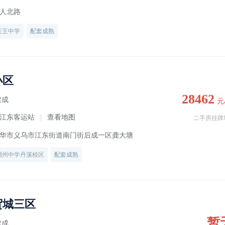
人北路
宾王中学
配套成熟
小区
28462
建成
元
江东客运站
查看地图
|
二手房挂牌
华市义乌市江东街道南门街后成一区龚大塘
稠州中学丹溪校区
配套成熟
贸城三区
暂
建成