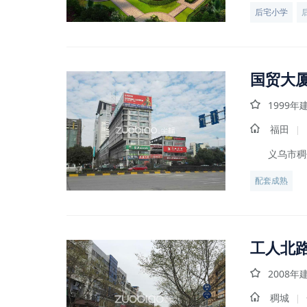
后宅小学
国贸大
1999年
福田
|
义乌市稠
配套成熟
工人北
2008年
稠城
|