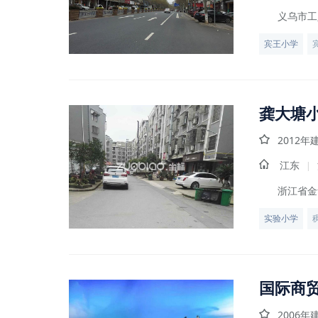
义乌市工
宾王小学
龚大塘
2012年
江东
|
浙江省金
实验小学
国际商
2006年