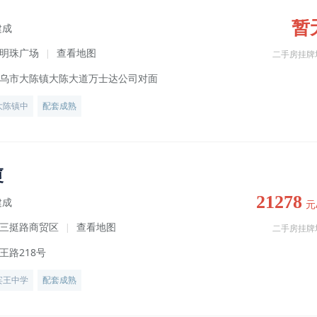
暂
建成
明珠广场
查看地图
|
二手房挂牌
乌市大陈镇大陈大道万士达公司对面
大陈镇中
配套成熟
厦
21278
建成
元
三挺路商贸区
查看地图
|
二手房挂牌
王路218号
宾王中学
配套成熟