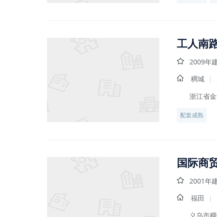
工人南
2009年
稠城
|
浙江省金
配套成熟
国际商
2001年
福田
|
义乌市稠