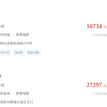
16734
建成
元
印悦城
查看地图
|
二手房挂牌
苑街道春晗南路216号
北苑中学
绿化好
配套成熟
号
27297
建成
元
幸福湖
查看地图
|
二手房挂牌
深路与商城大道交叉口