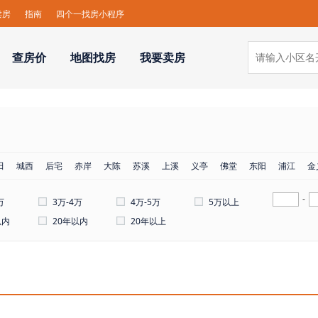
卖房
指南
四个一找房小程序
查房价
地图找房
我要卖房
田
城西
后宅
赤岸
大陈
苏溪
上溪
义亭
佛堂
东阳
浦江
金
-
万
3万-4万
4万-5万
5万以上
以内
20年以内
20年以上