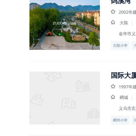
鸽溪湾
2002年
大陈
|
金华市义
大陈小学
国际大
1997年
稠城
|
义乌市宾
稠州小学