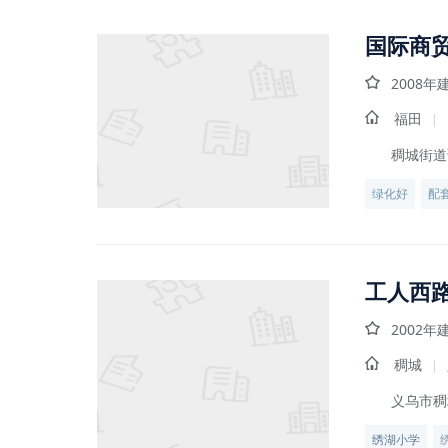
国际商
2008年
福田
|
稠城街道
绿化好
配
工人西
2002年
稠城
|
义乌市稠
绣湖小学