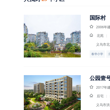
国际村
2006年
北苑
|
义乌市北
春华小学
公园壹
2017年
后宅
|
义乌市洪