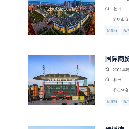
福田
|
金华市义
绿化好
配
国际商
2001年
福田
|
浙江省金
绿化好
配