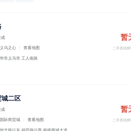
路
暂
建成
义乌之心
查看地图
|
二手房挂牌
华市义乌市 工人南路
贸城二区
暂
建成
国际商贸城
查看地图
|
二手房挂牌
州北路以东,福田路以西,南接商城大道