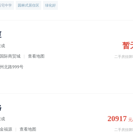
后宅中学
园林式居住区
绿化好
厦
暂
建成
国际商贸城
查看地图
|
二手房挂牌
州北路999号
路
20917
建成
元
金福源
查看地图
|
二手房挂牌