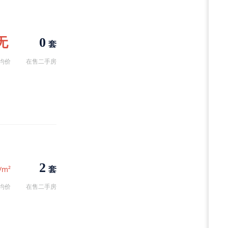
无
0
套
均价
在售二手房
2
套
/m²
均价
在售二手房