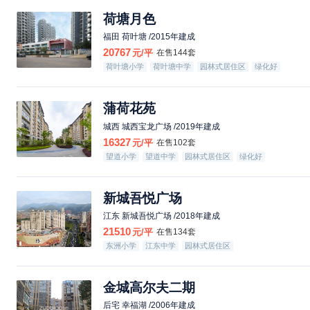
荷塘月色
福田 荷叶塘 /2015年建成
20767
元/平
在售144套
荷叶塘小学
荷叶塘中学
园林式居住区
绿化好
蒲荷花苑
城西 城西宝龙广场 /2019年建成
16327
元/平
在售102套
望道小学
望道中学
园林式居住区
绿化好
新城吾悦广场
江东 新城吾悦广场 /2018年建成
21510
元/平
在售134套
东洲小学
江东中学
园林式居住区
金城高尔夫二期
后宅 幸福湖 /2006年建成