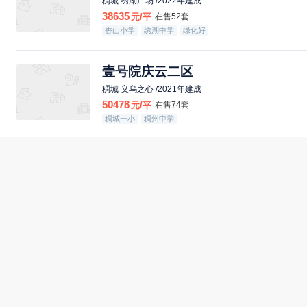
稠城 绣湖广场 /2022年建成
38635
元/平
在售52套
香山小学
绣湖中学
绿化好
壹号院庆云二区
稠城 义乌之心 /2021年建成
50478
元/平
在售74套
稠城一小
稠州中学
国际村
北苑 印悦城 /2006年建成
16734
元/平
在售74套
春华小学
北苑中学
绿化好
世贸中心
福田 世贸中心 /2015年建成
28826
元/平
在售70套
绿化好