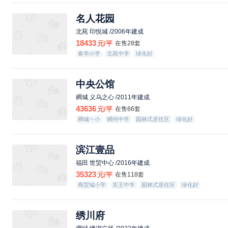
名人花园
北苑 印悦城 /2006年建成
18433
元/平
在售28套
春华小学
北苑中学
绿化好
中央公馆
稠城 义乌之心 /2011年建成
43636
元/平
在售66套
稠城一小
稠州中学
园林式居住区
绿化好
配套成熟
滨江壹品
福田 世贸中心 /2016年建成
35323
元/平
在售118套
商贸城小学
宾王中学
园林式居住区
绿化好
绣川府