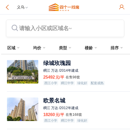
义乌
请输入小区或区域名~
区域
均价
类型
楼龄
排序
绿城玫瑰园
稠江 万达 /2014年建成
25492
元/平
在售98套
西江小学
稠江中学
绿化好
配套成熟
欧景名城
稠江 万达 /2012年建成
18260
元/平
在售168套
西江小学
稠江中学
绿化好