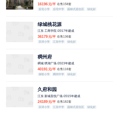
16196
元/平
在售158套
后宅小学
后宅中学
园林式居住区
绿化好
绿城桃花源
江东 工商学院 /2017年建成
36179
元/平
在售136套
宗泽小学
江东中学
绿化好
稠州府
稠城 绣湖广场 /2023年建成
40191
元/平
在售116套
保联小学
稠州中学
绿化好
久府和园
江东 新城吾悦广场 /2015年建成
24189
元/平
在售182套
宗泽小学
江东中学
园林式居住区
绿化好