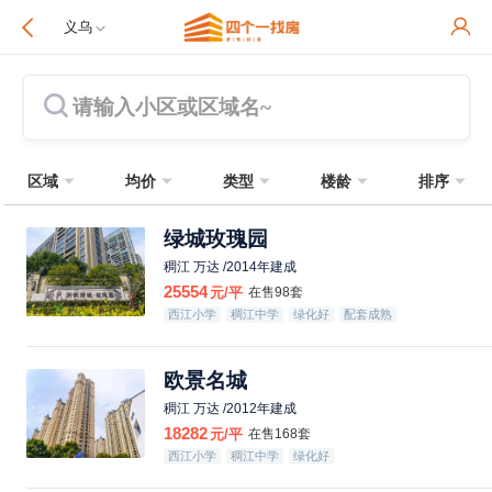
义乌
请输入小区或区域名~
区域
均价
类型
楼龄
排序
绿城玫瑰园
稠江 万达 /2014年建成
25554
元/平
在售98套
西江小学
稠江中学
绿化好
配套成熟
欧景名城
稠江 万达 /2012年建成
18282
元/平
在售168套
西江小学
稠江中学
绿化好