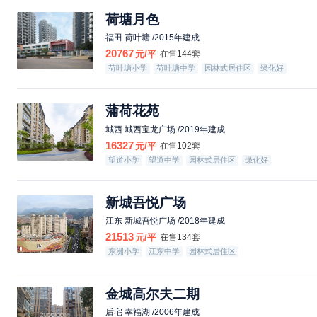
荷塘月色
福田 荷叶塘 /2015年建成
20767
元/平
在售144套
荷叶塘小学
荷叶塘中学
园林式居住区
绿化好
蒲荷花苑
城西 城西宝龙广场 /2019年建成
16327
元/平
在售102套
望道小学
望道中学
园林式居住区
绿化好
新城吾悦广场
江东 新城吾悦广场 /2018年建成
21513
元/平
在售134套
东洲小学
江东中学
园林式居住区
金城高尔夫二期
后宅 幸福湖 /2006年建成