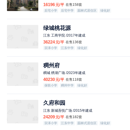
16196
元/平
在售158套
后宅小学
后宅中学
园林式居住区
绿化好
绿城桃花源
江东 工商学院 /2017年建成
36224
元/平
在售136套
宗泽小学
江东中学
绿化好
稠州府
稠城 绣湖广场 /2023年建成
40230
元/平
在售118套
保联小学
稠州中学
绿化好
久府和园
江东 新城吾悦广场 /2015年建成
24209
元/平
在售182套
宗泽小学
江东中学
园林式居住区
绿化好