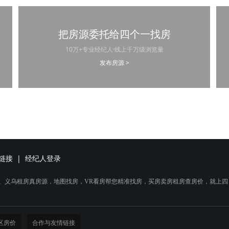
把房源委托给四个一找房
10万+专业经纪人·线上千万级浏览量
发布房源 >
链接
|
经纪人登录
房、义乌租房真房源，地图找房，VR看房帮您精准找房，买房卖房租房查房价，就上四
区房价
合作与友情链接