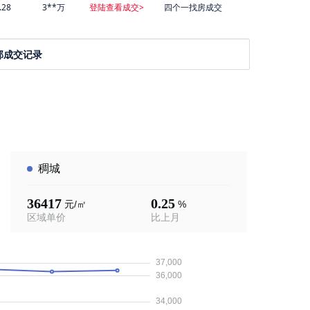
.28
3**万
登陆查看成交>
四个一找房成交
部成交记录
稠城
36417
0.25
元/㎡
%
区域单价
比上月