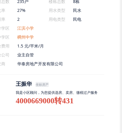
屋总数
235户
楼栋总数
8栋
化率
27%
用水类型
民水
积率
2
用电类型
民电
学学区
江滨小学
中学区
稠州中学
业费用
1.5 元/平米/月
业公司
业主自管
发商
华泰房地产开发有限公司
王振华
坐标房产
我是小区顾问，为您提供选房、卖房、缴税过户服务
4000669000转431