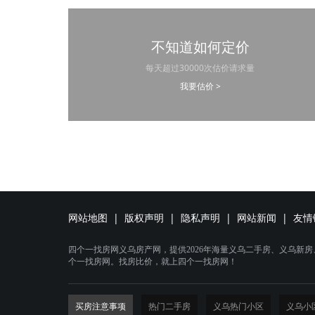
不知道如何定价
每天超过30000次估价请求量
我要估价 >
网站地图
|
版权声明
|
隐私声明
|
网站新闻
|
友情
四个一找房网义乌房产网，提供2026年海量义乌二手房、义乌新
个一找房网。找房比价，就上四个一找房网！
买房注意事项
热门二手房
义乌热门小区
义乌小