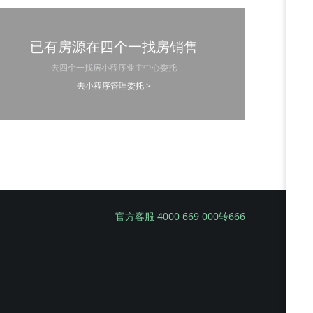
已有房源在四个一找房销售
去四个一找房小程序业主中心委托
去小程序管理委托 >
官方客服 4000 669 000转666