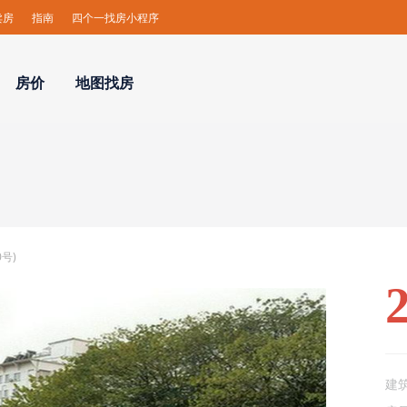
卖房
指南
四个一找房小程序
房价
地图找房
号)
建