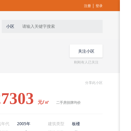
|
注册
登录
小区
关注小区
刚刚有人已关注
分享此小区
27303
元/㎡
二手房挂牌均价
筑年代
2005年
建筑类型
板楼