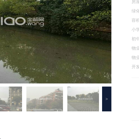
房
绿
容
小
初
物
物
开
>