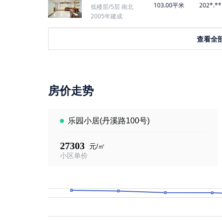
103.00平米
202*.**
低楼层/5层 南北
2005年建成
查看全
房价走势
乐园小居(丹溪路100号)
27303
元/㎡
小区单价