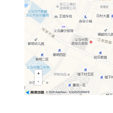
+
-
© 2026 AutoNavi
- GS(2025)5996号