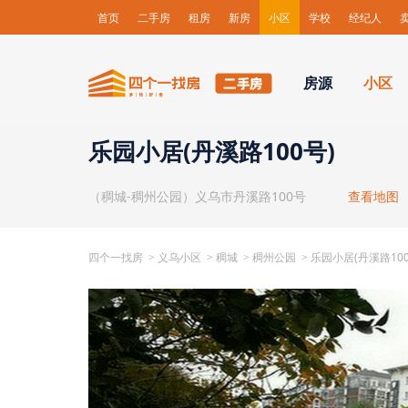
首页
二手房
租房
新房
小区
学校
经纪人
房源
小区
乐园小居(丹溪路100号)
（稠城-稠州公园）义乌市丹溪路100号
查看地图
四个一找房
义乌小区
稠城
稠州公园
乐园小居(丹溪路100
>
>
>
>