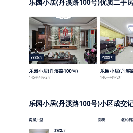
乐园小居(丹溪路100号)优质二手
¥386万
¥388万
乐园小居(丹溪路100号)
乐园小居(丹溪路
145平/4室2厅
146平/4室2厅
乐园小居(丹溪路100号)小区成交
房屋户型
面积
签约日
2室2厅