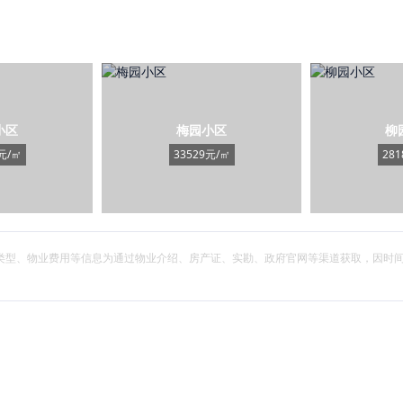
小区
梅园小区
柳
元/㎡
33529元/㎡
28
筑类型、物业费用等信息为通过物业介绍、房产证、实勘、政府官网等渠道获取，因时