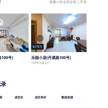
房
查看小区全部在售二手房
¥278万
100号)
乐园小居(丹溪路100号)
103平/3室2厅
记录
期
成交价
成交单价
数据来源