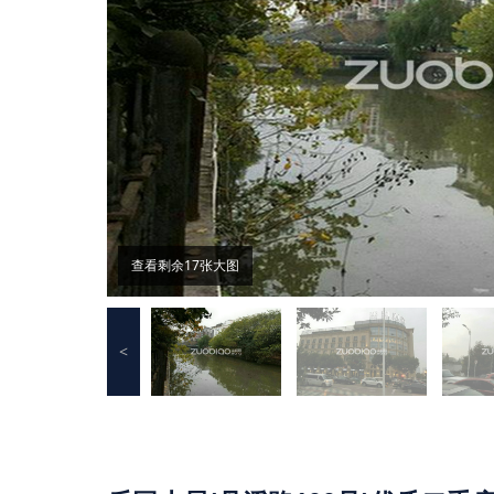
查看剩余17张大图
<