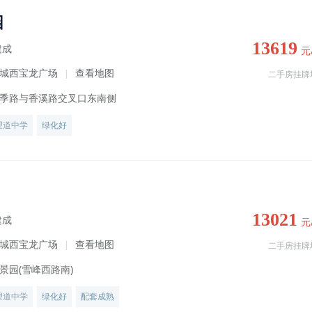
园
13619
建成
元
城西宝龙广场
查看地图
|
二手房挂牌
季路与香溪路交叉口东南侧
望道中学
绿化好
13021
建成
元
城西宝龙广场
查看地图
|
二手房挂牌
景园(雪峰西路南)
望道中学
绿化好
配套成熟