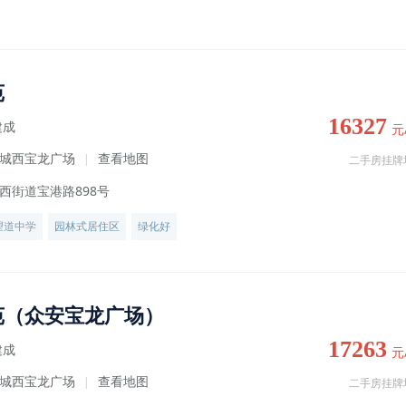
苑
16327
建成
元
城西宝龙广场
查看地图
|
二手房挂牌
西街道宝港路898号
望道中学
园林式居住区
绿化好
苑（众安宝龙广场）
17263
建成
元
城西宝龙广场
查看地图
|
二手房挂牌