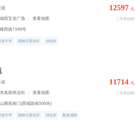
12597
建成
元
城西宝龙广场
查看地图
|
二手房挂牌
峰西路1599号
望道中学
园林式居住区
绿化好
苑
11714
建成
元
求真路商业街
查看地图
|
二手房挂牌
山雅苑南门(西城路南500米)
望道中学
园林式居住区
绿化好
配套成熟