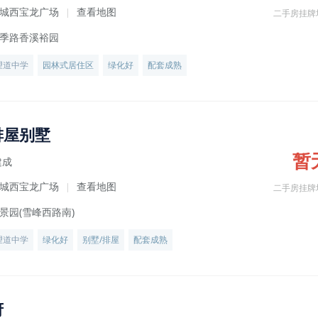
城西宝龙广场
查看地图
|
二手房挂牌
季路香溪裕园
望道中学
园林式居住区
绿化好
配套成熟
排屋别墅
暂
建成
城西宝龙广场
查看地图
|
二手房挂牌
景园(雪峰西路南)
望道中学
绿化好
别墅/排屋
配套成熟
府