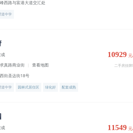
峰西路与富港大道交汇处
望道中学
府
10929
建成
元
求真路商业街
查看地图
|
二手房挂牌
西街圣达街18号
望道中学
园林式居住区
绿化好
配套成熟
园
11549
建成
元