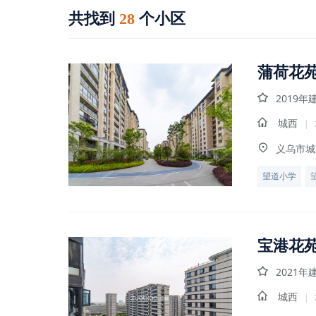
共找到
个小区
28
蒲荷花
2019年
城西
|
义乌市城
望道小学
宝港花
2021年
城西
|