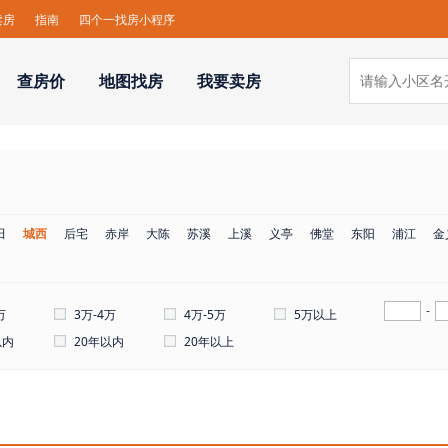
卖房
指南
四个一找房小程序
查房价
地图找房
我要卖房
田
城西
后宅
赤岸
大陈
苏溪
上溪
义亭
佛堂
东阳
浦江
金
-
万
3万-4万
4万-5万
5万以上
以内
20年以内
20年以上