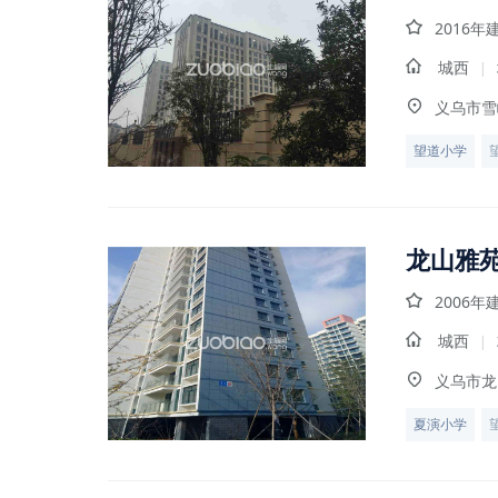
2016年
城西
|
义乌市雪
望道小学
龙山雅
2006年
城西
|
义乌市龙
夏演小学