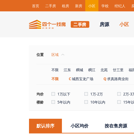
首页
二手房
租房
新房
小区
学校
经纪人
房源
小区
位置
区域
不限
江东
稠城
稠江
北苑
廿三里
福
不限
C
城西宝龙广场
Q
求真路商业街
均价
1万以下
1万-2万
2万-3
楼龄
5年以内
10年以内
15年
默认排序
小区均价
按在售房源