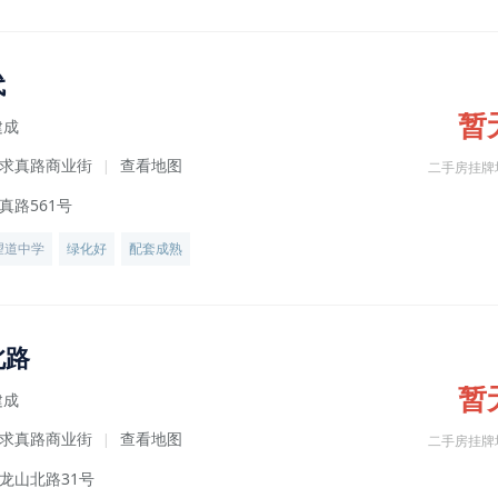
代
暂
建成
求真路商业街
查看地图
|
二手房挂牌
真路561号
望道中学
绿化好
配套成熟
北路
暂
建成
求真路商业街
查看地图
|
二手房挂牌
龙山北路31号