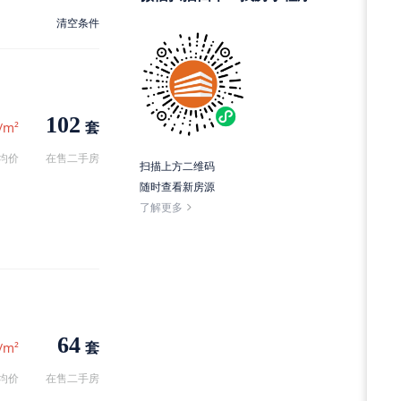
清空条件
102
套
/m²
均价
在售二手房
扫描上方二维码
随时查看新房源
了解更多
64
套
/m²
均价
在售二手房