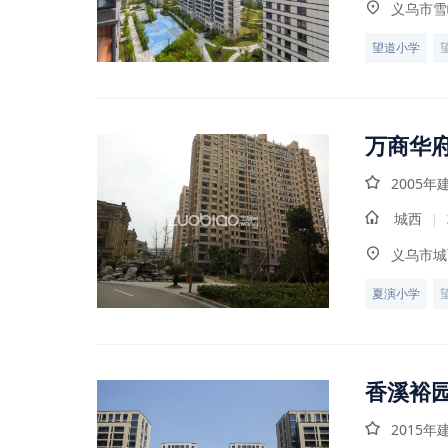
义乌市雪
望道小学
万商华
2005年
城西
|
义乌市城
夏演小学
香溪裕
2015年