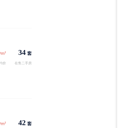
34
套
/m²
均价
在售二手房
42
套
/m²