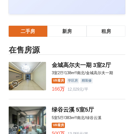
二手房
新房
租房
在售房源
金城高尔夫一期 3室2厅
3室2厅/138m²/南北/金城高尔夫一期
VR看房
学区房
精装修
166
万
12,029元/平
绿谷云溪 5室5厅
5室5厅/383m²/南北/绿谷云溪
VR看房
500
万
13,055元/平